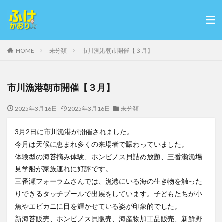
HOME
未分類
市川漁港朝市開催【３月】
市川漁港朝市開催【３月】
2025年3月16日
2025年3月16日
未分類
3月2日に市川漁港が開催されました。
今月は天候に恵まれ多くの来場者で賑わっていました。
体験型の海苔摘み体験、ホンビノス貝詰め放題、三番瀬漁場
見学船が家族連れに好評です。
三番瀬フォーラムさんでは、漁港にいる海の生き物を触った
りできるタッチプールで出展をしています。子どもたちが小
魚やエビカニに目を輝かせている姿が印象的でした。
新海苔販売、ホンビノス貝販売、海産物加工品販売、新鮮野