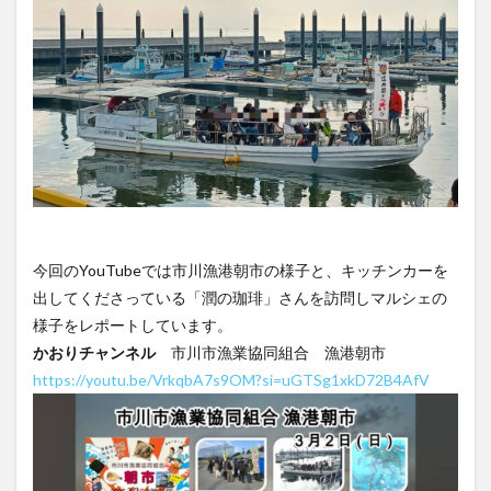
今回のYouTubeでは市川漁港朝市の様子と、キッチンカーを
出してくださっている「潤の珈琲」さんを訪問しマルシェの
様子をレポートしています。
かおりチャンネル
市川市漁業協同組合 漁港朝市
https://youtu.be/VrkqbA7s9OM?si=uGTSg1xkD72B4AfV